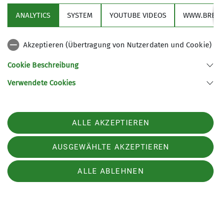
wilde Berge, weites Meer
ANALYTICS
SYSTEM
YOUTUBE VIDEOS
WWW.BREV
Di. 10.03.2026 19:30 Uhr
Akzeptieren (Übertragung von Nutzerdaten und Cookie)
Cookie Beschreibung
Verwendete Cookies
Kulturzentrum PFL
Veranstaltungszentrum in Oldenburg mit langer
ALLE AKZEPTIEREN
Tradition
AUSGEWÄHLTE AKZEPTIEREN
Website-PFL
ALLE ABLEHNEN
Peterstraße 3
26121 Oldenburg