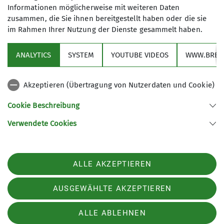
Informationen möglicherweise mit weiteren Daten
zusammen, die Sie ihnen bereitgestellt haben oder die sie
im Rahmen Ihrer Nutzung der Dienste gesammelt haben.
ANALYTICS
SYSTEM
YOUTUBE VIDEOS
WWW.BREV
Akzeptieren (Übertragung von Nutzerdaten und Cookie)
Cookie Beschreibung
© DAV / Marco Kost
Verwendete Cookies
Seit 01.01.2022 müssen Skifahrer*innen auf
Italiens Skipisten einen
Versicherungsnachweis über eine gültige
ALLE AKZEPTIEREN
Haftpflichtversicherung mitführen.
In dem Versicherungspaket „Alpiner
AUSGEWÄHLTE AKZEPTIEREN
Sicherheits Service ASS“, das alle DAV-
Mitglieder automatisch durch eine
ALLE ABLEHNEN