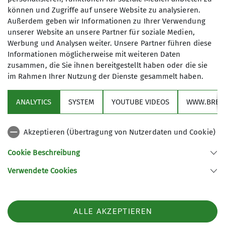
können und Zugriffe auf unsere Website zu analysieren.
Außerdem geben wir Informationen zu Ihrer Verwendung
unserer Website an unsere Partner für soziale Medien,
Werbung und Analysen weiter. Unsere Partner führen diese
Informationen möglicherweise mit weiteren Daten
Jahr
zusammen, die Sie ihnen bereitgestellt haben oder die sie
im Rahmen Ihrer Nutzung der Dienste gesammelt haben.
Jan
Feb
Mär
Apr
Mai
Jun
Jul
ANALYTICS
SYSTEM
YOUTUBE VIDEOS
WWW.BREV
Aug
Sep
Okt
Nov
Dez
Akzeptieren (Übertragung von Nutzerdaten und Cookie)
Cookie Beschreibung
2x Klettersteigkurs Wiener
Hausberge (A) 01. – 04.05.2026
Verwendete Cookies
bzw. 24. – 27.10.2026
24.10.2026
Kondition
ALLE AKZEPTIEREN
Technik