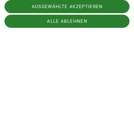
AUSGEWÄHLTE AKZEPTIEREN
Organisation
Harald
Poigner
ALLE ABLEHNEN
Details
Sektion
Programm
Service