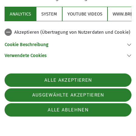
ANALYTICS
SYSTEM
YOUTUBE VIDEOS
WWW.BREV
Akzeptieren (Übertragung von Nutzerdaten und Cookie)
Cookie Beschreibung
Verwendete Cookies
ALLE AKZEPTIEREN
AUSGEWÄHLTE AKZEPTIEREN
ALLE ABLEHNEN
Patrik Schönfeld
Vorstand Klimaschutz
klimaschutz@alpenverein-