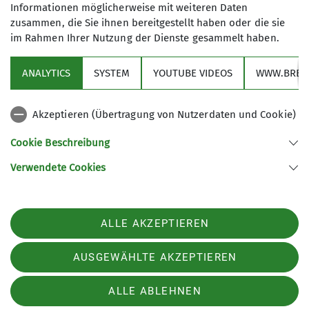
Informationen möglicherweise mit weiteren Daten
zusammen, die Sie ihnen bereitgestellt haben oder die sie
im Rahmen Ihrer Nutzung der Dienste gesammelt haben.
Sektion
ANALYTICS
SYSTEM
YOUTUBE VIDEOS
WWW.BREV
Programm
Akzeptieren (Übertragung von Nutzerdaten und Cookie)
Service
Cookie Beschreibung
Verwendete Cookies
Sektion Oldenburg des Deutschen Alpenvereins e.V.
Mittelweg 70
26127 Oldenburg, Oldb
Telefon +494413042860
ALLE AKZEPTIEREN
Kontakt
AUSGEWÄHLTE AKZEPTIEREN
Impressum
Datenschutz
Datenschutz-Einstellungen
ALLE ABLEHNEN
Kontakt