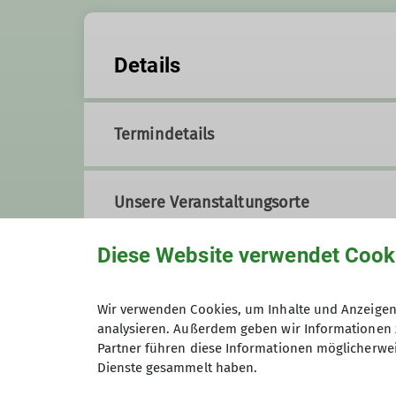
Details
Termindetails
Unsere Veranstaltungsorte
Diese Website verwendet Cook
Geschäftsstelle der Sektion Olden
Wir verwenden Cookies, um Inhalte und Anzeigen 
analysieren. Außerdem geben wir Informationen 
Mittelweg 70
Partner führen diese Informationen möglicherwei
26127 Oldenburg
Dienste gesammelt haben.