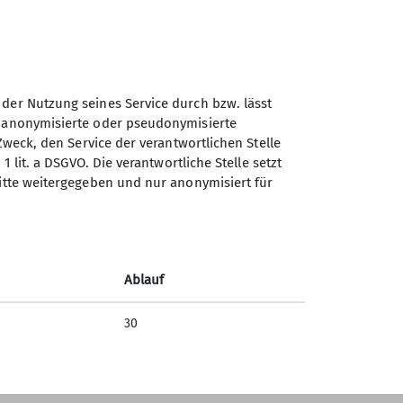
 der Nutzung seines Service durch bzw. lässt
Sektion Oldenburg des
n anonymisierte oder pseudonymisierte
Deutschen Alpenvereins e.V.
Zweck, den Service der verantwortlichen Stelle
1 lit. a DSGVO. Die verantwortliche Stelle setzt
Mittelweg 70
ritte weitergegeben und nur anonymisiert für
26127 Oldenburg, Oldb
Telefon +494413042860
Kontakt
Ablauf
30