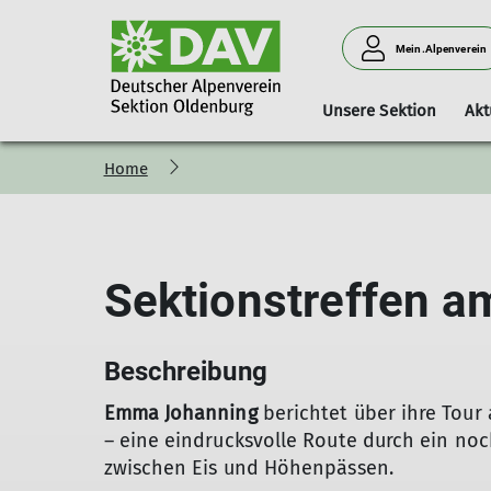
Mein.Alpenverein
Unsere Sektion
Akt
Home
Über uns
Online Mitglied werden
...aus der Sektion
Geschäftsstelle
Mitgliedsbeiträge
Ansprechpa
...aus de
Chronik
Öffnungszeiten
DAV-Familienmitgliedschaft
Alpenvereins
Vereinssatzung
Ausrüstung
Alpiner Siche
Sektionstreffen a
AGB
Bücherei
Bettwanzen
Gesichter der Sektion
Beschreibung
Emma Johanning
berichtet über ihre Tour
– eine eindrucksvolle Route durch ein n
zwischen Eis und Höhenpässen.