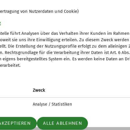
ertragung von Nutzerdaten und Cookie)
g
Stelle führt Analysen über das Verhalten ihrer Kunden im Rahmen
oweit sie uns ihre Einwilligung erteilen. Zu diesem Zweck werde
gramm
Service
llt. Die Erstellung der Nutzungsprofile erfolgt zu dem alleinigen 
. Rechtsgrundlage für die Verarbeitung ihrer Daten ist Art. 6 Abs. 
treffen
Downloads
n eigens bereitgestelltes System ein. Es werden keine Daten an D
erarbeitet.
Jahreshefte
Externe Links
n
FAQ
gen
Termine
Zweck
atsch-Nachmittag
Nachbarsektionen
Fotogalerien
Analyse / Statistiken
Newsletter
Moobly Mitfahrzentrale
AKZEPTIEREN
ALLE ABLEHNEN