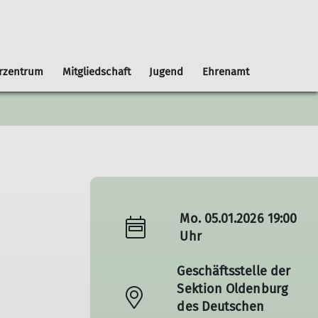
erzentrum
Mitgliedschaft
Jugend
Ehrenamt
tgliedsausweis
Newsletter
Service
Sektionswechsel
Newsletter-Archiv
Kooperationspartner
Kündigung
Downloads
Jahreshefte
Links-extern
FAQ
Mo. 05.01.2026 19:00
Nachbarsektionen
Uhr
mittag
Newsletter
Fotogalerien
Geschäftsstelle der
Mitfahrzentrale Moobly
Sektion Oldenburg
des Deutschen