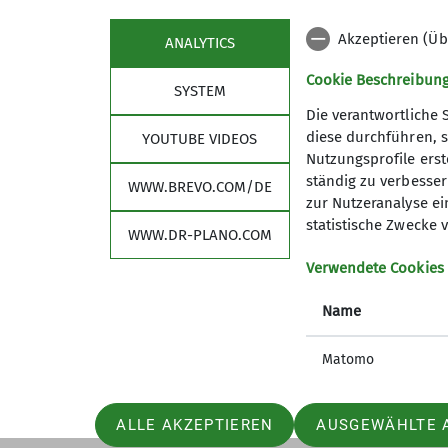
Akzeptieren (Üb
ANALYTICS
Cookie Beschreibun
SYSTEM
Die verantwortliche 
diese durchführen, s
YOUTUBE VIDEOS
Sektion
Pro
Nutzungsprofile erste
ständig zu verbessern
WWW.BREVO.COM/DE
Geschäftsstelle
Sektions
zur Nutzeranalyse ei
statistische Zwecke v
Öffnungszeiten
Vorträge
WWW.DR-PLANO.COM
Aktuelles
Touren
Verwendete Cookies
Mitgliedschaft
Wander
Ansprechpartner
Schulun
Name
Gruppen
Kaffeekl
Satzung
Matomo
AGB
ALLE AKZEPTIEREN
AUSGEWÄHLTE 