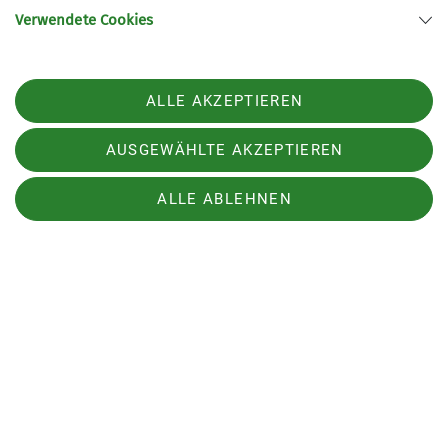
Verwendete Cookies
Bei Neumitgliedern, die sich für einen Eintritt ab
1. Januar entscheiden, wird automatisch der
1.12.2025 als Eintrittsdatum hinterlegt. Für
ALLE AKZEPTIEREN
Neueintritte ab dem 1. Dezember gilt im DAV eine
Sonderregelung: Alle Neumitglieder erhalten
AUSGEWÄHLTE AKZEPTIEREN
den
Dezember als Bonusmonat
. Sie müssen für
den Dezember keinen Beitrag bezahlen und das
ALLE ABLEHNEN
Eintrittsdatum ist während des Dezembers immer
der 1. Januar des Folgejahres.
Sektion