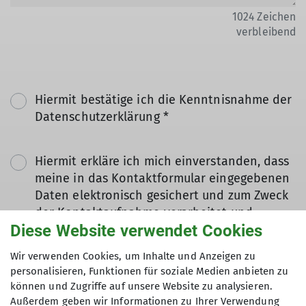
1024
Zeichen
verbleibend
Hiermit bestätige ich die Kenntnisnahme der
Datenschutzerklärung *
Hiermit erkläre ich mich einverstanden, dass
meine in das Kontaktformular eingegebenen
Daten elektronisch gesichert und zum Zweck
der Kontaktaufnahme verarbeitet und
Diese Website verwendet Cookies
genutzt werden. Mir ist bekannt, dass ich
meine Einwilligung jederzeit wiederrufen
Wir verwenden Cookies, um Inhalte und Anzeigen zu
kann. *
personalisieren, Funktionen für soziale Medien anbieten zu
können und Zugriffe auf unsere Website zu analysieren.
Mit (*) markierte Felder
Außerdem geben wir Informationen zu Ihrer Verwendung