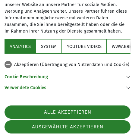
Absenden
unserer Website an unsere Partner für soziale Medien,
sind Pflichtfelder
Werbung und Analysen weiter. Unsere Partner führen diese
Informationen möglicherweise mit weiteren Daten
zusammen, die Sie ihnen bereitgestellt haben oder die sie
im Rahmen Ihrer Nutzung der Dienste gesammelt haben.
Sektion
ANALYTICS
SYSTEM
YOUTUBE VIDEOS
WWW.BREV
Programm
Akzeptieren (Übertragung von Nutzerdaten und Cookie)
Service
Cookie Beschreibung
Verwendete Cookies
Sektion Oldenburg des Deutschen Alpenvereins e.V.
Mittelweg 70
26127 Oldenburg, Oldb
Telefon +494413042860
ALLE AKZEPTIEREN
Kontakt
AUSGEWÄHLTE AKZEPTIEREN